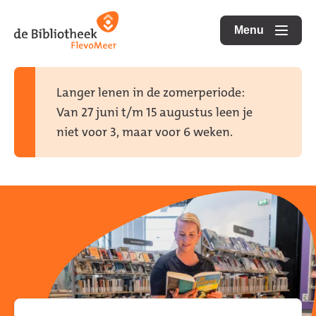
Ga
Ga
Ga
direct
direct
Menu
naar
openen
naar
naar
de
de
de
homepagina
content
footer
Langer lenen in de zomerperiode:
Van 27 juni t/m 15 augustus leen je
niet voor 3, maar voor 6 weken.