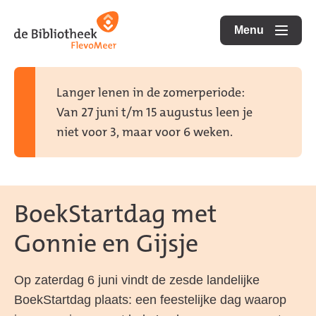
Ga
Ga
Ga
direct
direct
Menu
naar
openen
naar
naar
de
de
de
homepagina
content
footer
Langer lenen in de zomerperiode:
Van 27 juni t/m 15 augustus leen je
niet voor 3, maar voor 6 weken.
BoekStartdag met
Gonnie en Gijsje
Op zaterdag 6 juni vindt de zesde landelijke
BoekStartdag plaats: een feestelijke dag waarop