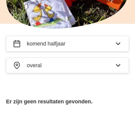
Filter
Wanneer?
activiteiten
op datum
Waar?
en plaats
Er zijn geen resultaten gevonden.