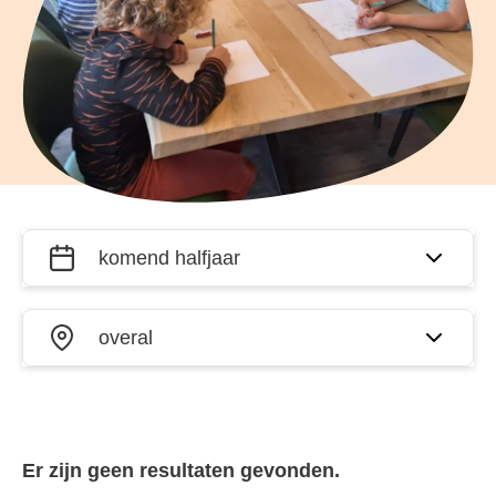
Filter
Wanneer?
activiteiten
op datum
Waar?
en plaats
Er zijn geen resultaten gevonden.