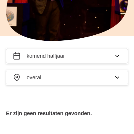
Filter
Wanneer?
activiteiten
op datum
Waar?
en plaats
Er zijn geen resultaten gevonden.