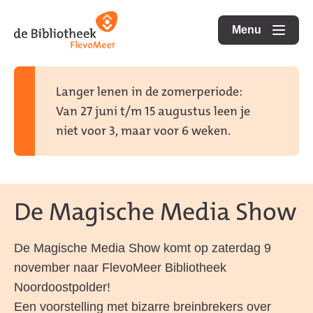
Ga
Ga
Ga
direct
direct
Menu
naar
openen
naar
naar
de
de
de
homepagina
content
footer
Langer lenen in de zomerperiode:
Van 27 juni t/m 15 augustus leen je
niet voor 3, maar voor 6 weken.
De Magische Media Show
De Magische Media Show komt op zaterdag 9
november naar FlevoMeer Bibliotheek
Noordoostpolder!
Een voorstelling met bizarre breinbrekers over