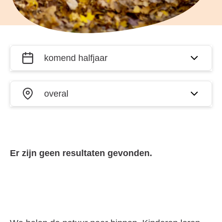
Filter
Wanneer?
activiteiten
op datum
Waar?
en plaats
Er zijn geen resultaten gevonden.