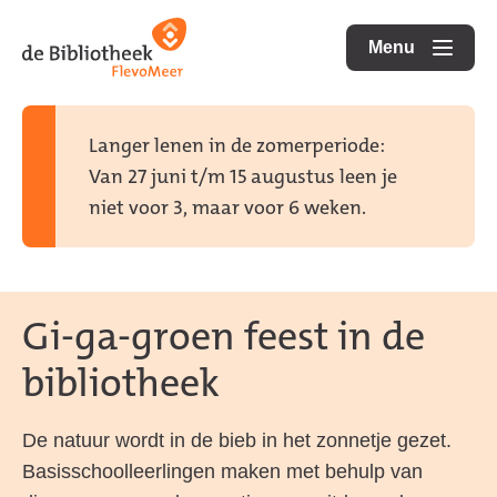
Ga
Ga
Ga
direct
direct
Menu
naar
openen
naar
naar
de
de
de
homepagina
content
footer
Langer lenen in de zomerperiode:
Van 27 juni t/m 15 augustus leen je
niet voor 3, maar voor 6 weken.
Gi-ga-groen feest in de
bibliotheek
De natuur wordt in de bieb in het zonnetje gezet.
Basisschoolleerlingen maken met behulp van