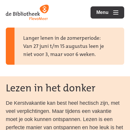
Ga
Ga
Ga
direct
direct
Menu
naar
openen
naar
naar
de
de
de
homepagina
content
footer
Langer lenen in de zomerperiode:
Van 27 juni t/m 15 augustus leen je
niet voor 3, maar voor 6 weken.
Lezen in het donker
De Kerstvakantie kan best heel hectisch zijn, met
veel verplichtingen. Maar tijdens een vakantie
moet je ook kunnen ontspannen. Lezen is een
perfecte manier van ontspannen en hoe leuk is het