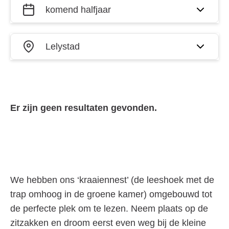
Filter
Wanneer?
activiteiten
op datum
Waar?
en plaats
Er zijn geen resultaten gevonden.
We hebben ons ‘kraaiennest’ (de leeshoek met de
trap omhoog in de groene kamer) omgebouwd tot
de perfecte plek om te lezen. Neem plaats op de
zitzakken en droom eerst even weg bij de kleine