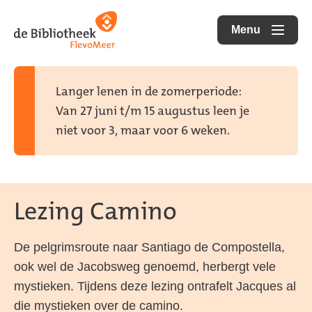
Ga
Ga
Ga
direct
direct
Menu
naar
openen
naar
naar
de
de
de
homepagina
content
footer
Langer lenen in de zomerperiode:
Van 27 juni t/m 15 augustus leen je
niet voor 3, maar voor 6 weken.
Lezing Camino
De pelgrimsroute naar Santiago de Compostella,
ook wel de Jacobsweg genoemd, herbergt vele
mystieken. Tijdens deze lezing ontrafelt Jacques al
die mystieken over de camino.