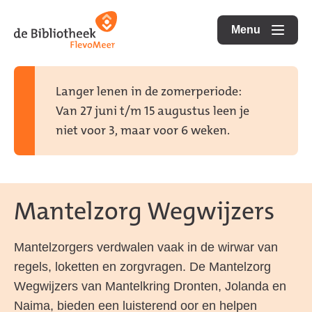
Ga
Ga
Ga
direct
direct
Menu
naar
openen
naar
naar
de
de
de
homepagina
content
footer
Langer lenen in de zomerperiode:
Van 27 juni t/m 15 augustus leen je
niet voor 3, maar voor 6 weken.
Mantelzorg Wegwijzers
Mantelzorgers verdwalen vaak in de wirwar van
regels, loketten en zorgvragen. De Mantelzorg
Wegwijzers van Mantelkring Dronten, Jolanda en
Naima, bieden een luisterend oor en helpen