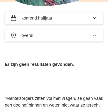
Filter
Wanneer?
activiteiten
op datum
Waar?
en plaats
Er zijn geen resultaten gevonden.
“Mantelzorgers zitten vol met vragen, ze gaan vaak
een doolhof binnen en weten niet waar ze terecht