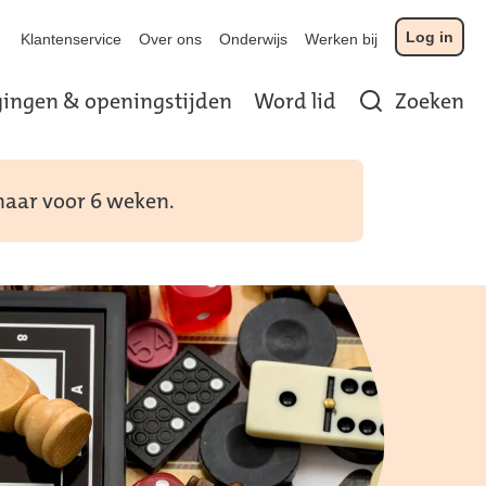
Log in
Klantenservice
Over ons
Onderwijs
Werken bij
gingen & openingstijden
Word lid
Zoeken
 maar voor 6 weken.