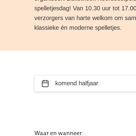
spelletjesdag! Van 10.30 uur tot 17.00
verzorgers van harte welkom om same
klassieke én moderne spelletjes.
Filter
Wanneer?
activiteiten
op datum
en plaats
Waar en wanneer
Overzicht