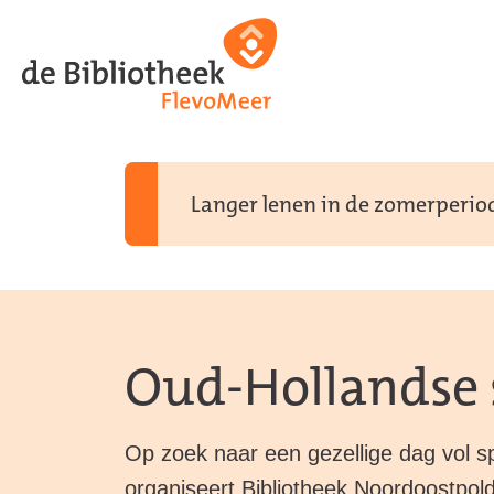
Ga
Ga
Ga
direct
direct
naar
naar
naar
de
de
de
homepagina
content
footer
Langer lenen in de zomerperiode
Oud-Hollandse 
Op zoek naar een gezellige dag vol sp
organiseert Bibliotheek Noordoostpo