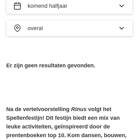
Filter
Wanneer?
activiteiten
op datum
Waar?
en plaats
Er zijn geen resultaten gevonden.
Na de vertelvoorstelling
Rinus
volgt het
Spellenfestijn! Dit festijn biedt een mix van
leuke activiteiten, geïnspireerd door de
prentenboeken top 10. Kom dansen, bouwen,