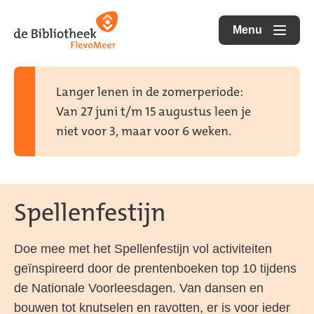
Ga
Ga
Ga
direct
direct
Menu
naar
openen
naar
naar
de
de
de
homepagina
content
footer
Langer lenen in de zomerperiode:
Van 27 juni t/m 15 augustus leen je
niet voor 3, maar voor 6 weken.
Spellenfestijn
Doe mee met het Spellenfestijn vol activiteiten
geïnspireerd door de prentenboeken top 10 tijdens
de Nationale Voorleesdagen. Van dansen en
bouwen tot knutselen en ravotten, er is voor ieder