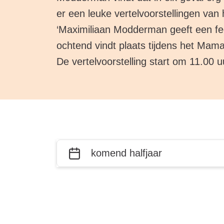
er een leuke vertelvoorstellingen van
‘Maximiliaan Modderman geeft een fees
ochtend vindt plaats tijdens het Mam
De vertelvoorstelling start om 11.00 u
Filter
Wanneer?
activiteiten
op datum
en plaats