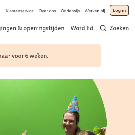
Log in
Klantenservice
Over ons
Onderwijs
Werken bij
gingen & openingstijden
Word lid
Zoeken
 maar voor 6 weken.