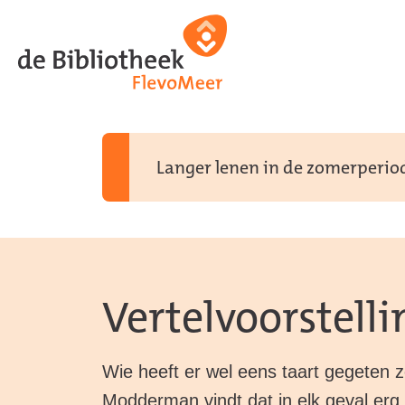
Ga
Ga
Ga
direct
direct
naar
naar
naar
de
de
de
homepagina
content
footer
Langer lenen in de zomerperiode
Vertelvoorstelli
Wie heeft er wel eens taart gegeten 
Modderman vindt dat in elk geval erg 