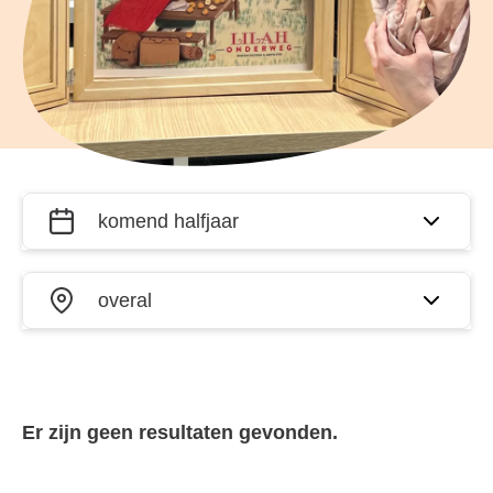
Filter
Wanneer?
activiteiten
op datum
Waar?
en plaats
Er zijn geen resultaten gevonden.