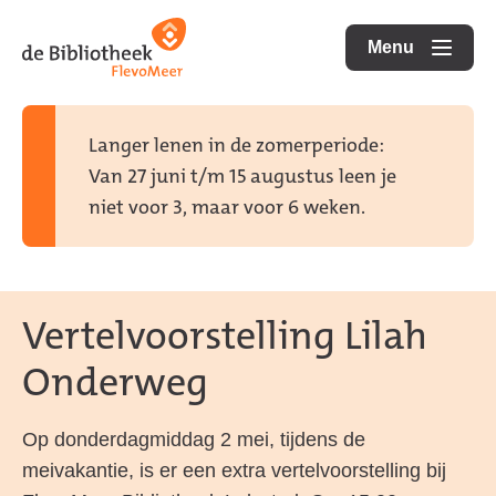
Ga
Ga
Ga
direct
direct
Menu
naar
openen
naar
naar
de
de
de
homepagina
content
footer
Langer lenen in de zomerperiode:
Van 27 juni t/m 15 augustus leen je
niet voor 3, maar voor 6 weken.
Vertelvoorstelling Lilah
Onderweg
Op donderdagmiddag 2 mei, tijdens de
meivakantie, is er een extra vertelvoorstelling bij