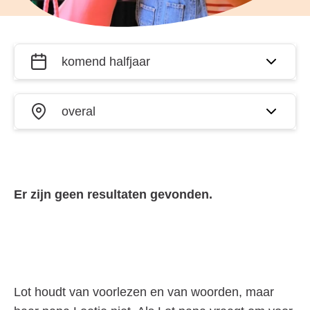
Filter
Wanneer?
activiteiten
op datum
Waar?
en plaats
Er zijn geen resultaten gevonden.
Lot houdt van voorlezen en van woorden, maar