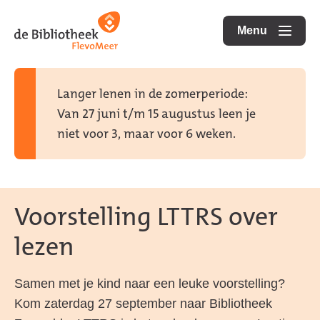
Ga
Ga
Ga
direct
direct
Menu
naar
openen
naar
naar
de
de
de
homepagina
content
footer
Langer lenen in de zomerperiode:
Van 27 juni t/m 15 augustus leen je
niet voor 3, maar voor 6 weken.
Voorstelling LTTRS over
lezen
Samen met je kind naar een leuke voorstelling?
Kom zaterdag 27 september naar Bibliotheek