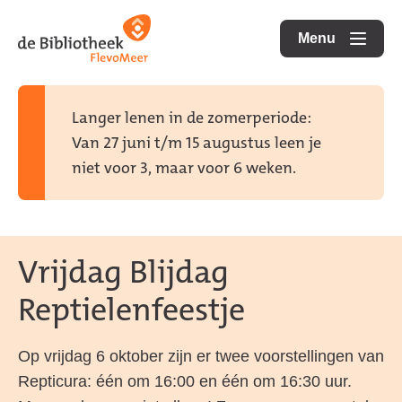
Ga
Ga
Ga
direct
direct
Menu
naar
openen
naar
naar
de
de
de
homepagina
content
footer
Langer lenen in de zomerperiode:
Van 27 juni t/m 15 augustus leen je
niet voor 3, maar voor 6 weken.
Vrijdag Blijdag
Reptielenfeestje
Op vrijdag 6 oktober zijn er twee voorstellingen van
Repticura: één om 16:00 en één om 16:30 uur.