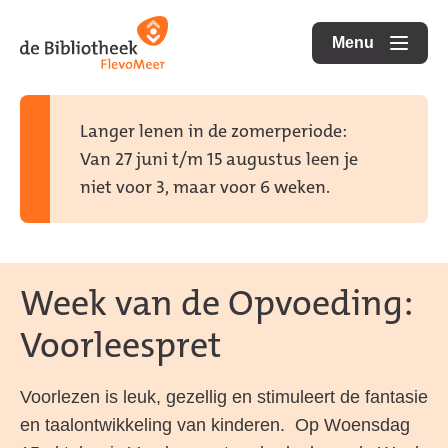
Ga
Ga
Ga
direct
direct
Menu
naar
openen
naar
naar
de
de
de
homepagina
content
footer
Langer lenen in de zomerperiode:
Van 27 juni t/m 15 augustus leen je
niet voor 3, maar voor 6 weken.
Week van de Opvoeding:
Voorleespret
Voorlezen is leuk, gezellig en stimuleert de fantasie
en taalontwikkeling van kinderen. Op Woensdag