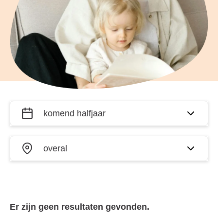
Filter
Wanneer?
activiteiten
op datum
Waar?
en plaats
Er zijn geen resultaten gevonden.