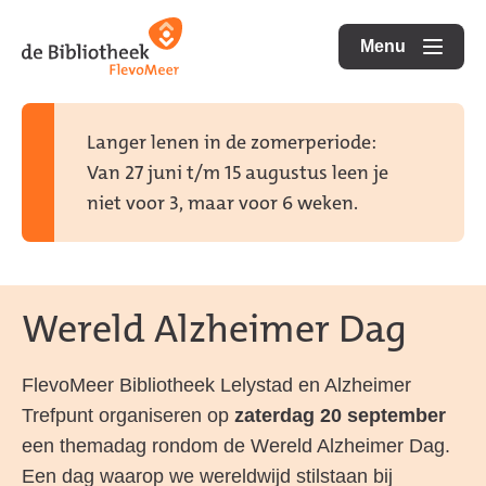
Ga
Ga
Ga
direct
direct
Menu
naar
openen
naar
naar
de
de
de
homepagina
content
footer
Langer lenen in de zomerperiode:
Van 27 juni t/m 15 augustus leen je
niet voor 3, maar voor 6 weken.
Wereld Alzheimer Dag
FlevoMeer Bibliotheek Lelystad en Alzheimer
Trefpunt organiseren op
zaterdag 20 september
een themadag rondom de Wereld Alzheimer Dag.
Een dag waarop we wereldwijd stilstaan bij