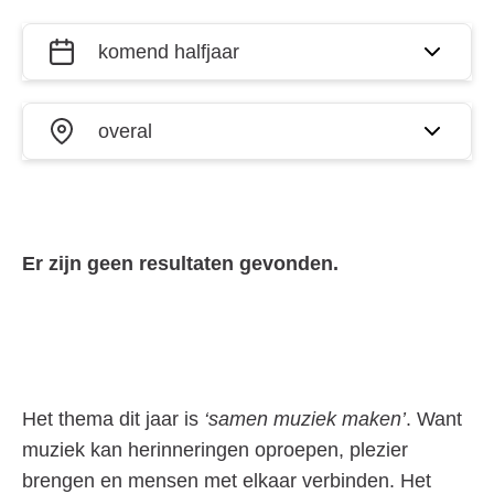
Filter
Wanneer?
activiteiten
op datum
Waar?
en plaats
Er zijn geen resultaten gevonden.
Het thema dit jaar is
‘samen muziek maken’
. Want
muziek kan herinneringen oproepen, plezier
brengen en mensen met elkaar verbinden. Het