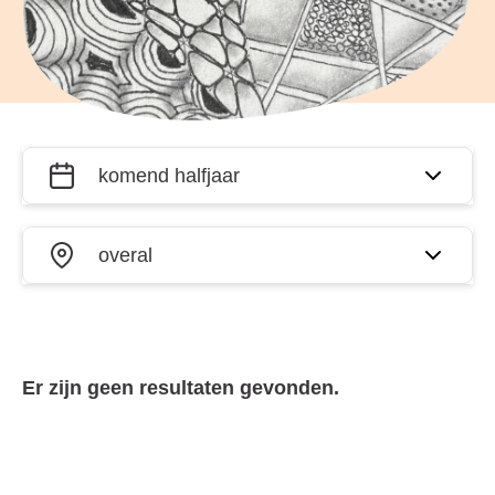
Filter
Wanneer?
activiteiten
op datum
Waar?
en plaats
Er zijn geen resultaten gevonden.