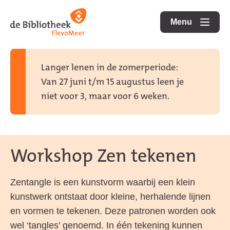
Ga
Ga
Ga
direct
direct
Menu
naar
openen
naar
naar
de
de
de
homepagina
content
footer
Langer lenen in de zomerperiode:
Van 27 juni t/m 15 augustus leen je
niet voor 3, maar voor 6 weken.
Workshop Zen tekenen
Zentangle is een kunstvorm waarbij een klein
kunstwerk ontstaat door kleine, herhalende lijnen
en vormen te tekenen. Deze patronen worden ook
wel ‘tangles’ genoemd. In één tekening kunnen