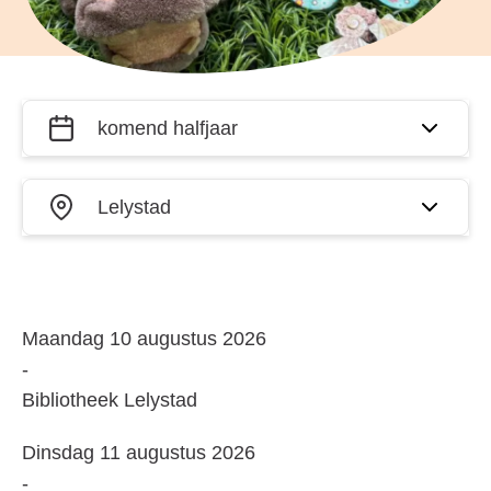
Filter
Wanneer?
activiteiten
op datum
Waar?
en plaats
Waar
Maandag 10 augustus 2026
en
-
wanneer:
Bibliotheek Lelystad
Waar
Dinsdag 11 augustus 2026
en
-