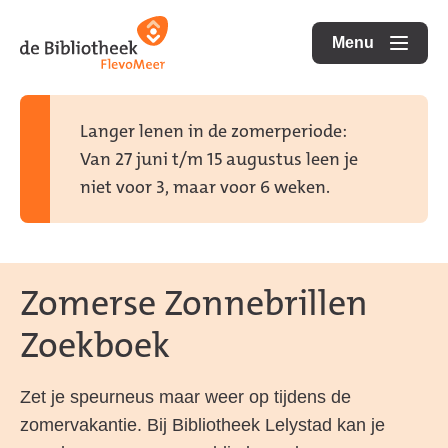
Ga
Ga
Ga
direct
direct
Menu
naar
openen
naar
naar
de
de
de
homepagina
content
footer
Langer lenen in de zomerperiode:
Van 27 juni t/m 15 augustus leen je
niet voor 3, maar voor 6 weken.
Zomerse Zonnebrillen
Zoekboek
Zet je speurneus maar weer op tijdens de
zomervakantie. Bij Bibliotheek Lelystad kan je