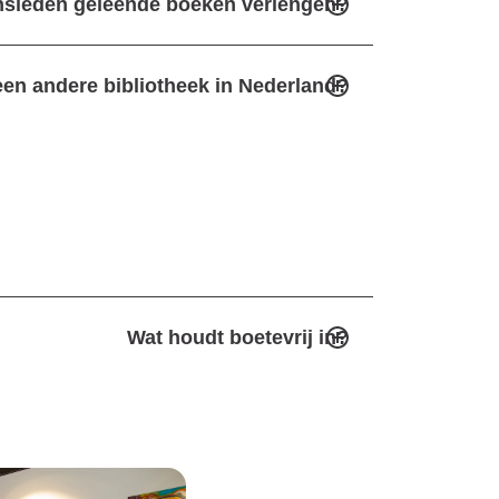
insleden geleende boeken verlengen?
een andere bibliotheek in Nederland?
Wat houdt boetevrij in?