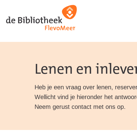
Ga
Ga
Ga
direct
direct
naar
naar
naar
de
de
de
homepagina
content
footer
Lenen en inleve
Heb je een vraag over lenen, reserve
Wellicht vind je hieronder het antwoo
Neem gerust contact met ons op.