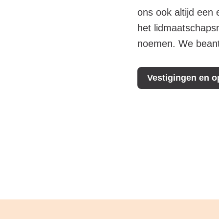
ons ook altijd een 
het lidmaatschaps
noemen. We beantw
Vestigingen en o