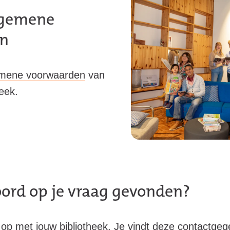
lgemene
en
mene voorwaarden
van
eek.
ord op je vraag gevonden?
p met jouw bibliotheek. Je vindt deze contactgege