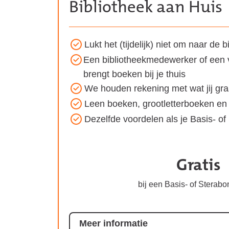
Bibliotheek aan Huis
Lukt het (tijdelijk) niet om naar de
Voordelen
Een bibliotheekmedewerker of een va
van
brengt boeken bij je thuis
het
We houden rekening met wat jij gra
Bibliotheek
Leen boeken, grootletterboeken en t
aan
Dezelfde voordelen als je Basis- 
Huis
abonnement:
Gratis
Koste
van
bij een Basis- of Sterab
het
abonn
Meer informatie