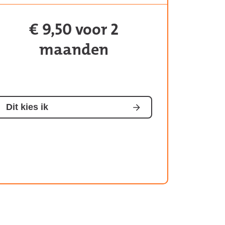
€ 9,50 voor 2
Kosten
van
maanden
het
abonnement:
Dit kies ik