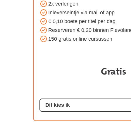
2x verlengen
het
Inleverseintje via mail of app
Jongvolwassen
€ 0,10 boete per titel per dag
Basis
Reserveren € 0,20 binnen Flevolan
abonnement:
150 gratis online cursussen
Gratis
Koste
van
het
abonn
Dit kies ik