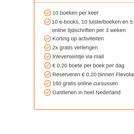
10 boeken per keer
Voordelen
10 e-books, 10 luisterboeken en 5
van
online tijdschriften per 3 weken
het
Korting op activiteiten
Proefabonnement
2x gratis verlengen
Boekje
Inleverseintje via mail
vakantie!
€ 0,20 boete per boek per dag
abonnement:
Reserveren € 0,20 binnen Flevola
160 gratis online cursussen
Gastlenen in heel Nederland