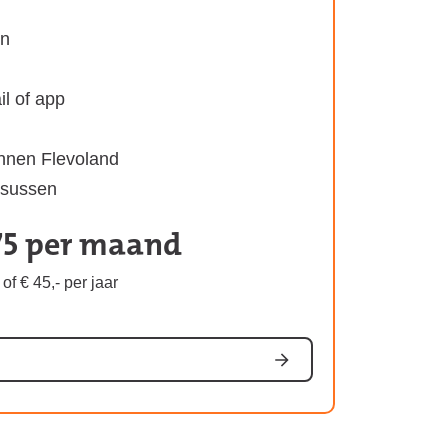
en
il of app
innen Flevoland
ursussen
75 per maand
Kosten
van
of € 45,- per jaar
het
abonnement: