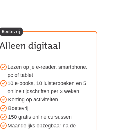
Boetevrij
Alleen digitaal
Lezen op je e-reader, smartphone,
Voordelen
pc of tablet
van
10 e-books, 10 luisterboeken en 5
het
online tijdschriften per 3 weken
Alleen
Korting op activiteiten
digitaal
Boetevrij
abonnement:
150 gratis online cursussen
Maandelijks opzegbaar na de