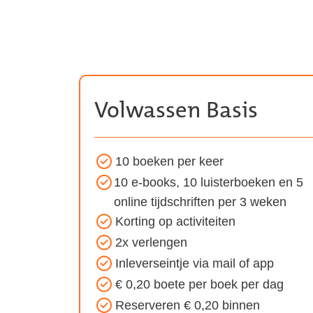
Volwassen Basis
10 boeken per keer
Voordelen
10 e-books, 10 luisterboeken en 5
van
online tijdschriften per 3 weken
het
Korting op activiteiten
Volwassen
2x verlengen
Basis
Inleverseintje via mail of app
abonnement:
€ 0,20 boete per boek per dag
Reserveren € 0,20 binnen