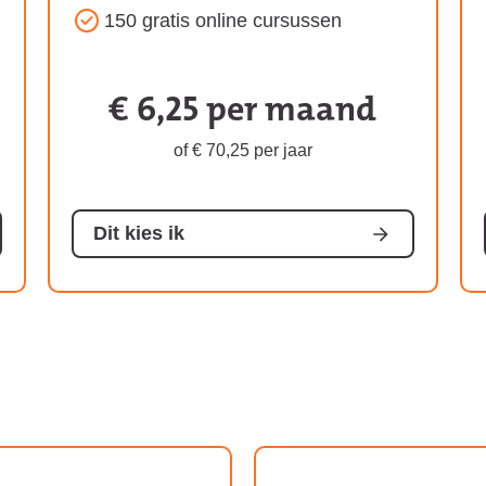
150 gratis online cursussen
€ 6,25 per maand
Kosten
van
of € 70,25 per jaar
het
abonnement:
Dit kies ik