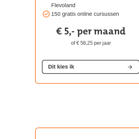
Flevoland
150 gratis online cursussen
€ 5,- per maand
Kosten
van
of € 56,25 per jaar
het
abonnement:
Dit kies ik