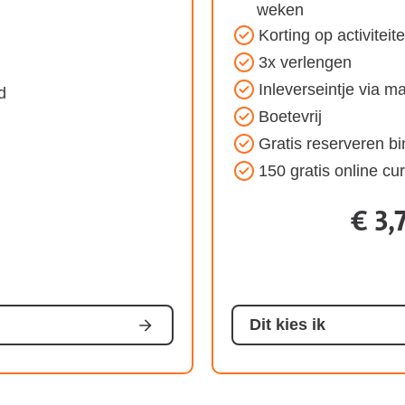
weken
het
Korting op activiteit
Jong
3x verlengen
volwassen
Inleverseintje via ma
d
Ster
Boetevrij
abonnement:
Gratis reserveren b
150 gratis online c
€ 3,
n
ement:
Dit kies ik