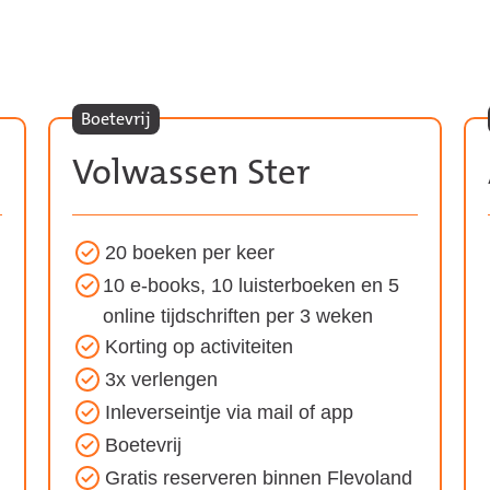
Boetevrij
Volwassen Ster
20 boeken per keer
Voordelen
10 e-books, 10 luisterboeken en 5
van
online tijdschriften per 3 weken
het
Korting op activiteiten
Volwassen
3x verlengen
Ster
Inleverseintje via mail of app
abonnement:
Boetevrij
Gratis reserveren binnen Flevoland