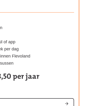
en
il of app
ek per dag
binnen Flevoland
ursussen
,50 per jaar
Kosten
van
het
abonnement: