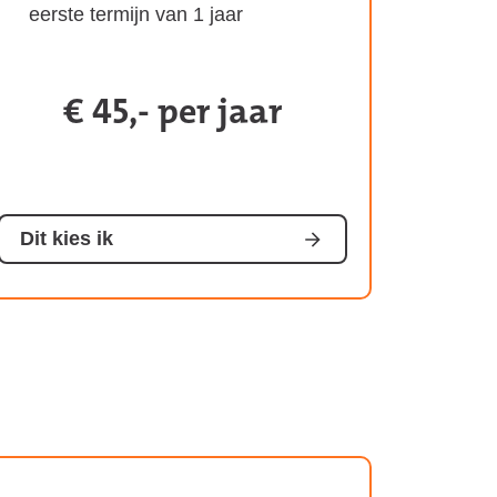
eerste termijn van 1 jaar
€ 45,- per jaar
Kosten
van
het
abonnement:
Dit kies ik