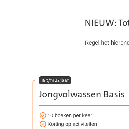
NIEUW: Tot 
Regel het hierond
18 t/m 22 jaar
Jongvolwassen Basis
10 boeken per keer
Voordelen
Korting op activiteiten
van