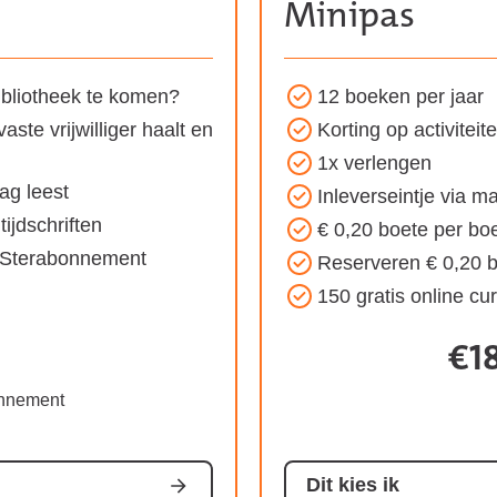
Minipas
 bibliotheek te komen?
12 boeken per jaar
Voordelen
ste vrijwilliger haalt en
Korting op activiteit
van
1x verlengen
het
ag leest
Inleverseintje via ma
Minipas
ijdschriften
€ 0,20 boete per bo
abonnement:
of Sterabonnement
Reserveren € 0,20 
150 gratis online c
€18
n
onnement
ement:
Dit kies ik