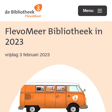
Ga
Ga
Ga
direct
direct
Menu
naar
openen
naar
naar
de
de
de
FlevoMeer Bibliotheek in
homepagina
content
footer
2023
vrijdag 3 februari 2023